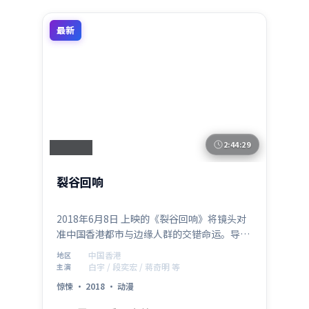
最新
2:44:29
中国香港
裂谷回响
2018年6月8日 上映的《裂谷回响》将镜头对
准中国香港都市与边缘人群的交错命运。导演
毕赣以冷峻叙事包裹温情内核，白宇、段奕
中国香港
地区
宏、蒋奇明、张译、陈坤共同演绎一段关于救
白宇 / 段奕宏 / 蒋奇明 等
主演
赎与成长的旅程，类型元素为惊悚，适合喜欢
惊悚
·
2018
·
动漫
强情节与人物弧光的观众。