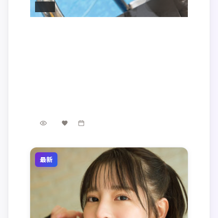
2:45:34
美国
零号追缉
2020年11月5日 上映的《零号追缉》将镜头对
准美国都市与边缘人群的交错命运。导演贾樟
柯以冷峻叙事包裹温情内核，梁朝伟、蕾雅·
美国
地区
赛杜、白宇、菅田将晖、裴斗娜、秦海璐共同
梁朝伟 / 蕾雅·赛杜 / 白宇 等
主演
演绎一段关于救赎与成长的旅程，类型元素为
科幻
·
2020
·
电影
科幻，适合喜欢强情节与人物弧光的观众。
7.4千
2千
1年前
最新