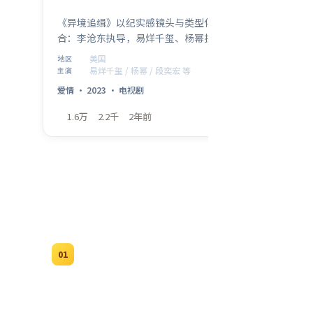
《异境追缉》以纪实感镜头与类型化桥段结
合：李沧东执导，易烊千玺、杨幂担纲主线，
美国真实城景作为底色。爱情元素贯穿全片，
美国
地区
2023年2月1日 首映后口碑在细节与配乐上收
易烊千玺 / 杨幂 / 段奕宏 等
主演
获好评。
爱情
·
2023
·
电视剧
1.6万
2.2千
2年前
热播排行榜
按站内热度与口碑综合排序 · TOP 20 · 国
更多热门
产与海外佳作并列 · 海报直达播放
01