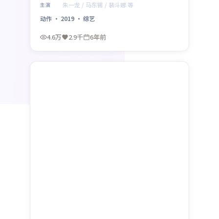
于 2019年2月18日 正式公映，以高密度信息
朱一龙 / 马东锡 / 裴斗娜 等
主演
与情感爆发力获得讨论热度。
动作
·
2019
·
综艺
4.6万
2.9千
6年前
最新