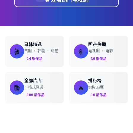
日韩精选
国产热播
🎬
🏮
日剧 · 韩剧 · 综艺
电视剧 · 电影
14
部作品
36
部作品
全部片库
排行榜
📚
🔥
一站式浏览
实时热度
100
部作品
10
部作品