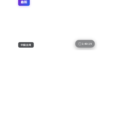
最新
1:40:19
中国台湾
零号边界
《零号边界》为动漫题材，中国台湾班底制
作。冯小刚在影像上大胆实验光影与空间，蒋
奇明、胡歌、基里安·墨菲的表演层次细腻。
中国台湾
地区
影片于 2021年1月7日 正式公映，以高密度信
蒋奇明 / 胡歌 / 基里安·墨菲 等
主演
息与情感爆发力获得讨论热度。
动漫
·
2021
·
综艺
7.2万
3.4千
1年前