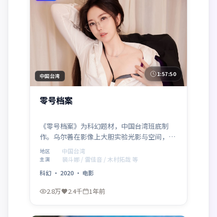
1:57:50
中国台湾
零号档案
《零号档案》为科幻题材，中国台湾班底制
作。乌尔善在影像上大胆实验光影与空间，裴
斗娜、雷佳音、木村拓哉的表演层次细腻。影
中国台湾
地区
片于 2020年11月25日 正式公映，以高密度信
裴斗娜 / 雷佳音 / 木村拓哉 等
主演
息与情感爆发力获得讨论热度。
科幻
·
2020
·
电影
2.8万
2.4千
1年前