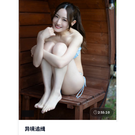
2:55:10
美国
异境追缉