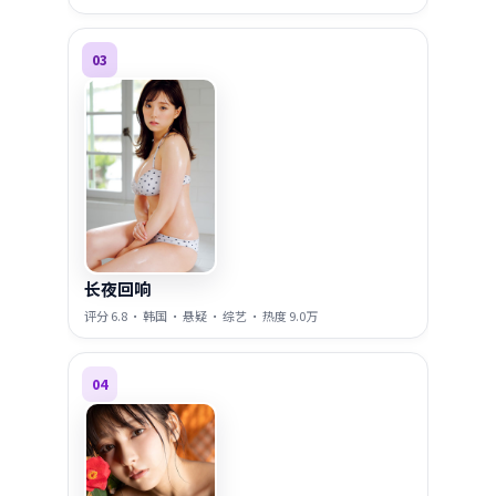
03
长夜回响
评分
6.8
·
韩国
·
悬疑
·
综艺
· 热度
9.0万
04