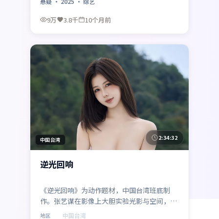
悬疑
·
2025
·
综艺
9万
3.8千
10个月前
最新
2:34:32
中国台湾
逆光回响
《逆光回响》为动作题材，中国台湾班底制
作。张艺谋在影像上大胆实验光影与空间，朱
一龙、马东锡、裴斗娜的表演层次细腻。影片
中国台湾
地区