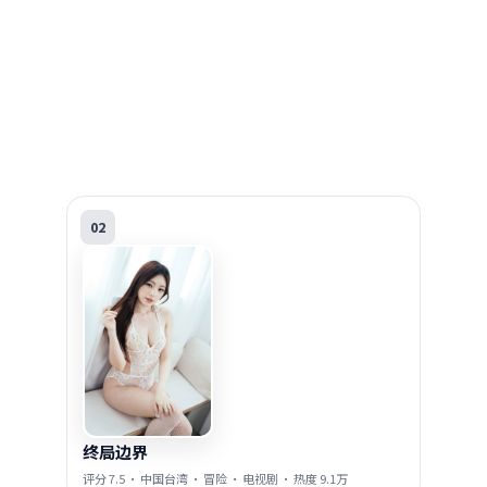
焚城档案
评分
9.2
·
英国
·
喜剧
·
电视剧
· 热度
9.2万
02
终局边界
评分
7.5
·
中国台湾
·
冒险
·
电视剧
· 热度
9.1万