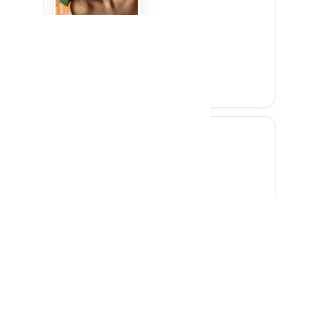
北境回响
评分
6.8
·
韩国
·
悬疑
·
综艺
· 热度
9.0万
05
暴雪边界
评分
8.1
·
中国台湾
·
动漫
·
电视剧
· 热度
9.0万
06