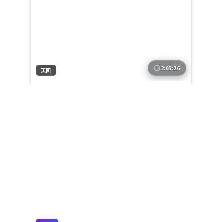
2:05:26
英国
迷城边界
《迷城边界》以纪实感镜头与类型化桥段结
合：诺兰执导，周迅、孙俪担纲主线，英国真
实城景作为底色。冒险元素贯穿全片，2025年
英国
地区
2月24日 首映后口碑在细节与配乐上收获好
周迅 / 孙俪 / 范伟 等
主演
评。
冒险
·
2025
·
电影
1.3万
2.1千
10个月前