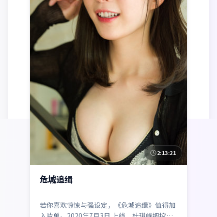
2:13:21
美国
危城追缉
若你喜欢惊悚与强设定，《危城追缉》值得加
入片单。2020年7月3日 上线，杜琪峰把控整