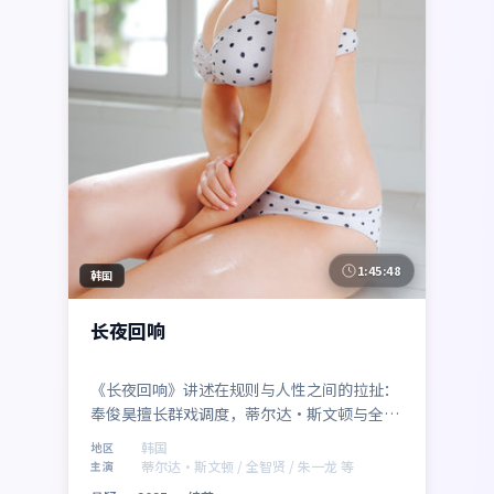
1:45:48
韩国
长夜回响
《长夜回响》讲述在规则与人性之间的拉扯：
奉俊昊擅长群戏调度，蒂尔达·斯文顿与全智
贤的对手戏尤为出彩，朱一龙、赵丽颖、胡歌
韩国
地区
亦贡献记忆点角色。韩国联合出品，悬疑类型
蒂尔达·斯文顿 / 全智贤 / 朱一龙 等
主演
定位清晰，2025年8月10日 与观众见面。