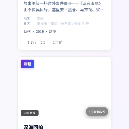
故事围绕一场意外事件展开——《暗夜追缉》
由奉俊昊执导，基里安·墨菲、马东锡、梁朝
伟、孙艺珍、张译联袂出演，泰国取景与制
泰国
地区
作。2019年1月28日 登陆各平台后，以动作类
基里安·墨菲 / 马东锡 / 梁朝伟 等
主演
型特有的悬念与动作场面吸引观众，适合周末
动作
·
2019
·
动漫
一口气追完。
1.7万
2.2千
1年前
最新
1:46:24
中国台湾
深海回响