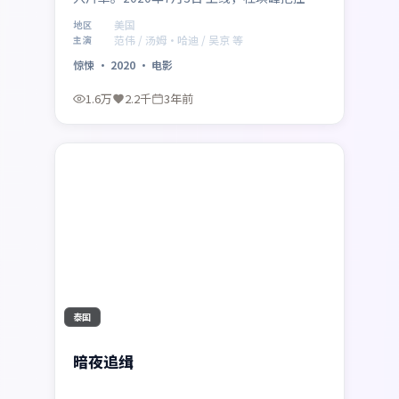
体气质，范伟、汤姆·哈迪、吴京、刘亦菲组
美国
地区
成跨代际阵容。影片在美国语境下讨论家庭、
范伟 / 汤姆·哈迪 / 吴京 等
主演
正义与代价，留白处耐人寻味。
惊悚
·
2020
·
电影
1.6万
2.2千
3年前
最新
2:13:37
泰国
暗夜追缉