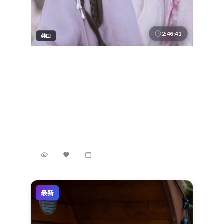
2:46:41
韩国
暗夜边界
2022年5月7日，《暗夜边界》带来一部完成
度颇高的悬疑作品。饶晓志延续作者性表达，
白宇、王景春、全智贤、马东锡、张子枫在群
韩国
地区
像中各据立场，冲突升级自然。制作来自韩
白宇 / 王景春 / 全智贤 等
主演
国，适合偏好社会议题与类型融合的影迷。
悬疑
·
2022
·
动漫
2.1万
2.3千
3年前
最新