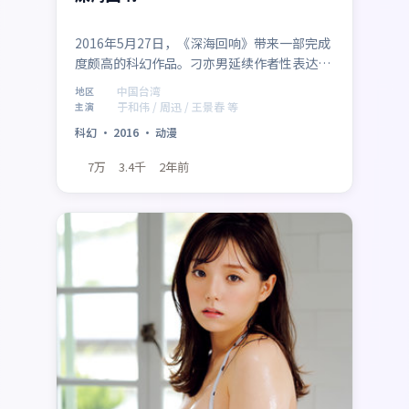
2016年5月27日，《深海回响》带来一部完成
度颇高的科幻作品。刁亦男延续作者性表达，
于和伟、周迅、王景春、赵涛、梁朝伟、周冬
中国台湾
地区
雨在群像中各据立场，冲突升级自然。制作来
于和伟 / 周迅 / 王景春 等
主演
自中国台湾，适合偏好社会议题与类型融合的
科幻
·
2016
·
动漫
影迷。
7万
3.4千
2年前
最新